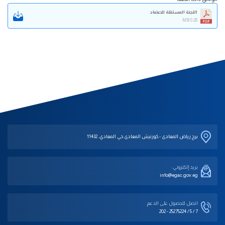
اللجنة المستقلة للاعتماد
0.28 MB
برج رياض المعادى - كورنيش المعادى حي المعادي، 11432
بريد إلكتروني:
info@egac.gov.eg
اتصل للحصول على الدعم‎
202 - 25275224 / 5 / 7