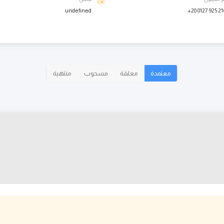
undefined
+20 0127 925 21
معتمدة
معلقة
مسحوب
منتهية