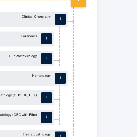
Clinical Chemistry
2
Hormones
3
Clinical toxicology
3
Hematology
2
atology (CBC, HB, TLC.)
3
atology (CBC with Film)
3
Hematopathology
2