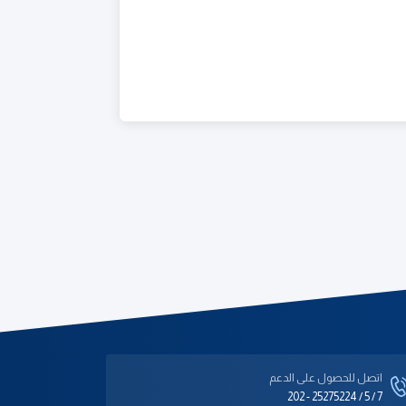
اتصل للحصول على الدعم‎
202 - 25275224 / 5 / 7