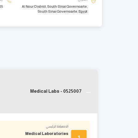
65
Al Nour District, South Sinai Governoarte,
South Sinai Governoarte, Egypt
Medical Labs - 0525007
الانضباط الرئيسي
Medical Laboratories
1