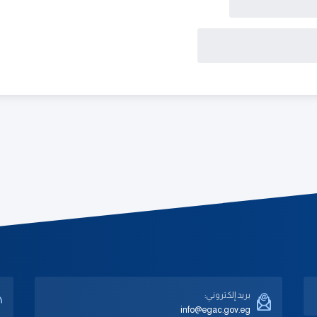
بريد إلكتروني:
info@egac.gov.eg