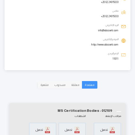
+20 02 24015033
فاكس
+20 02 24015033
البريد الإلكتروني
info@abccerti.com
الموقع الإلكتروني
http://www.abccerti.com
الرقم البريدي
11811
معتمدة
معلقة
مسحوب
منتهية
MS Certification Bodies - 012109
مجالات الإعتماد
الشهادات
تحميل
تحميل
تحميل