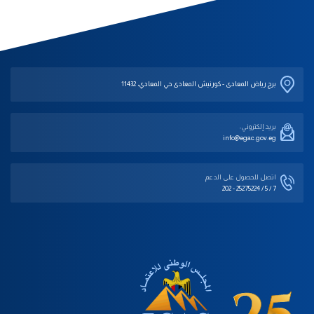
برج رياض المعادى - كورنيش المعادى حي المعادي، 11432
بريد إلكتروني:
info@egac.gov.eg
اتصل للحصول على الدعم‎
202 - 25275224 / 5 / 7