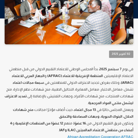
02 أكتوبر 2025
في يوم
7 سبتمبر 2025
، بدأ المجلس الوطني للاعتماد التقييم الدولي من قبل منظمتي
الاعتماد الإقليميتين:
المنظمة الإفريقية للاعتماد (AFRAC)
و
الجهاز العربي للاعتماد
(ARAC)
، وذلك بغرض تجديد الاعتراف الدولي للمنظمتين في
سبعة مجالات اعتماد
تشمل: معامل الاختبار، معامل المعايرة، التحاليل الطبية، منح شهادات نظم الإدارة، منح
شهادات المنتجات، منح شهادات الأفراد، وجهات التفتيش، بالإضافة إلى
تمديد الاعتراف
ليشمل منتجي المواد المرجعية
.
ويعمل المجلس حاليًا في
13 مجال اعتماد
، حيث أضاف مؤخرًا مجالات
منح شهادات
الحلال، البنوك الحيوية، وجهات المصادقة والتحقق
.
ويتكون فريق التقييم الدولي من
16 عضوًا
، منهم
12 عضوًا من المنظمات الإقليمية
و
4
أعضاء من منظمتي الاعتماد العالميتين ILAC وIAF
.
African Accreditation Cooperation AFRAC