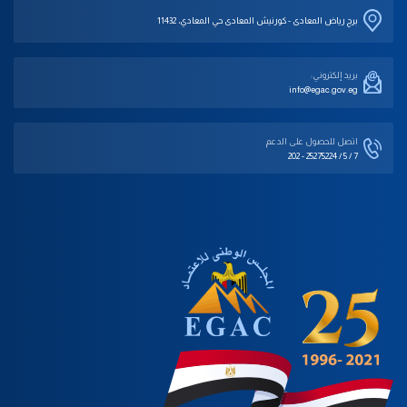
برج رياض المعادى - كورنيش المعادى حي المعادي، 11432
بريد إلكتروني:
info@egac.gov.eg
اتصل للحصول على الدعم‎
202 - 25275224 / 5 / 7