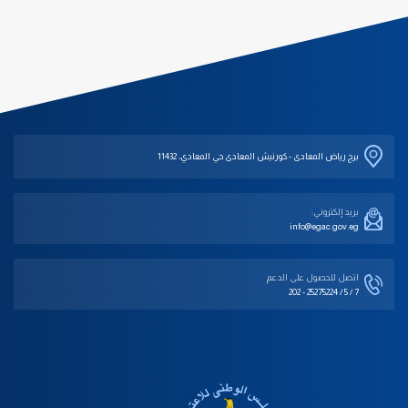
برج رياض المعادى - كورنيش المعادى حي المعادي، 11432
بريد إلكتروني:
info@egac.gov.eg
اتصل للحصول على الدعم‎
202 - 25275224 / 5 / 7