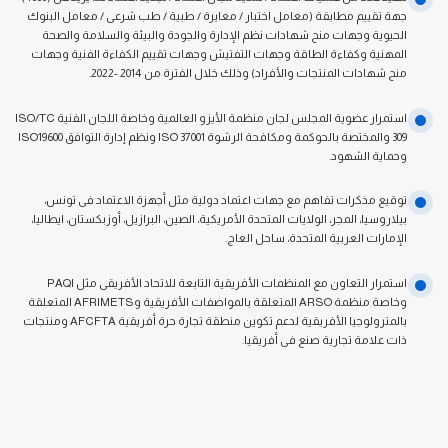
جهة تقييم مطابقة (معامل اختبار / معايرة / طبية / طب شرعى / معامل البنوك
الحيوية وجهات منح شهادات نظم الإدارة والجودة والبيئة والسلامة والصحة
المهنية وكفاءة الطاقة وجهات التفتيش وجهات تقييم الكفاءة الفنية وجهات
منح شهادات المنتجات والأفراد) وذلك خلال الفترة من 2014 -2022.
استمرار عضوية المجلس لجان منظمة الأيزو العالمية وخاصة اللجان الفنية ISO/TC
309 والمختصة بالحوكمة ومكافحة الرشوة ISO 37001 ونظم إدارة التوافق ISO19600
وحماية الشهود.
توقيع مذكرات تفاهم مع جهات اعتماد دولية مثل أجهزة الاعتماد فى تونس،
بيلاروسيا، المجر، الولايات المتحدة الأمريكية، الصين، البرازيل، أوزبكستان، ايطاليا،
الإمارات العربية المتحدة، ساحل العاج.
استمرار التعاون مع المنظمات الأفريقية التابعة للاتحاد الأفريقى مثل PAQI
وخاصة منظمة ARSO المتعلقة بالمواصفات الأفريقية وAFRIMETS المتعلقة
بالمترولوجيا الأفريقية لدعم تكوين منطقة تجارة حرة أفريقية AFCFTA ومنتجات
ذات علامة تجارية صنع فى أفريقيا.