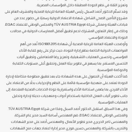
وتعزيز الثقة في نظم الجودة المطبقة داخل المؤسسات المصرية.
وقد تسلّم الدكتور أحمد السبكي، رئيس الهيئة العامة للرعاية الصحية والمشرف العام على
مشروع التأمين الصحي الشامل، شهادة الاعتماد الدولية رسميًا، في حضور عدد من
قيادات الهيئة وممثلي شركة TÜV AUSTRIA Egypt والمجلس الوطني للاعتماد EGAC،
وذلك في إطار التعاون المشترك لدعم تطبيق أفضل الممارسات الدولية في مجالات
الجودة والاعتماد المؤسسي.
وأوضحت الهيئة العامة للرعاية الصحية أن شهادة ISO 9001:2015 تُعد من أهم
المواصفات الدولية الخاصة بنظم إدارة الجودة، حيث تركز على رفع كفاءة الأداء
المؤسسي، وتحسين العمليات التشغيلية، وتعزيز رضا المتعاملين، وتطبيق آليات
التحسين المستمر، بما يسهم في تطوير بيئة العمل وتحقيق أعلى مستويات الكفاءة
والحوكمة المؤسسية.
كما أكدت الهيئة أن الحصول على هذه الشهادة جاء بعد تطبيق منظومة متكاملة لإدارة
الجودة تعتمد على منهجية مؤسسية قائمة على النظم والإجراءات بدلاً من الاعتماد على
الأداء الفردي، بما يضمن استدامة الأداء واستمرارية جودة الخدمات الصحية المقدمة، إلى
جانب تطوير آليات العمل الداخلية باستخدام أدوات ومنهجيات حديثة لإدارة وتحليل
العمليات المؤسسية.
وفي هذا السياق، استقبل الدكتور أحمد السبكي وفدًا من شركة TÜV AUSTRIA Egypt
والمجلس الوطني للاعتماد EGAC، ضم المهندس أسامة السيد مدير عام الشركة،
والمهندس تامر الحريري مدير تطوير الأعمال، والمهندس أحمد علي مدير الشهادات
والتدريب بالشركة، والمهندس حسين فوزي مدير إدارة اعتماد جهات منح الشهادات