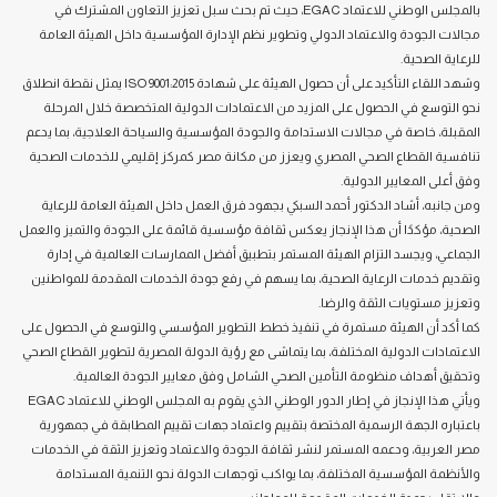
بالمجلس الوطني للاعتماد EGAC، حيث تم بحث سبل تعزيز التعاون المشترك في
مجالات الجودة والاعتماد الدولي وتطوير نظم الإدارة المؤسسية داخل الهيئة العامة
للرعاية الصحية.
وشهد اللقاء التأكيد على أن حصول الهيئة على شهادة ISO 9001:2015 يمثل نقطة انطلاق
نحو التوسع في الحصول على المزيد من الاعتمادات الدولية المتخصصة خلال المرحلة
المقبلة، خاصة في مجالات الاستدامة والجودة المؤسسية والسياحة العلاجية، بما يدعم
تنافسية القطاع الصحي المصري ويعزز من مكانة مصر كمركز إقليمي للخدمات الصحية
وفق أعلى المعايير الدولية.
ومن جانبه، أشاد الدكتور أحمد السبكي بجهود فرق العمل داخل الهيئة العامة للرعاية
الصحية، مؤكدًا أن هذا الإنجاز يعكس ثقافة مؤسسية قائمة على الجودة والتميز والعمل
الجماعي، ويجسد التزام الهيئة المستمر بتطبيق أفضل الممارسات العالمية في إدارة
وتقديم خدمات الرعاية الصحية، بما يسهم في رفع جودة الخدمات المقدمة للمواطنين
وتعزيز مستويات الثقة والرضا.
كما أكد أن الهيئة مستمرة في تنفيذ خطط التطوير المؤسسي والتوسع في الحصول على
الاعتمادات الدولية المختلفة، بما يتماشى مع رؤية الدولة المصرية لتطوير القطاع الصحي
وتحقيق أهداف منظومة التأمين الصحي الشامل وفق معايير الجودة العالمية.
ويأتي هذا الإنجاز في إطار الدور الوطني الذي يقوم به المجلس الوطني للاعتماد EGAC
باعتباره الجهة الرسمية المختصة بتقييم واعتماد جهات تقييم المطابقة في جمهورية
مصر العربية، ودعمه المستمر لنشر ثقافة الجودة والاعتماد وتعزيز الثقة في الخدمات
والأنظمة المؤسسية المختلفة، بما يواكب توجهات الدولة نحو التنمية المستدامة