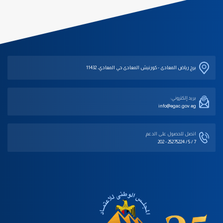
برج رياض المعادى - كورنيش المعادى حي المعادي، 11432
بريد إلكتروني:
info@egac.gov.eg
اتصل للحصول على الدعم‎
202 - 25275224 / 5 / 7