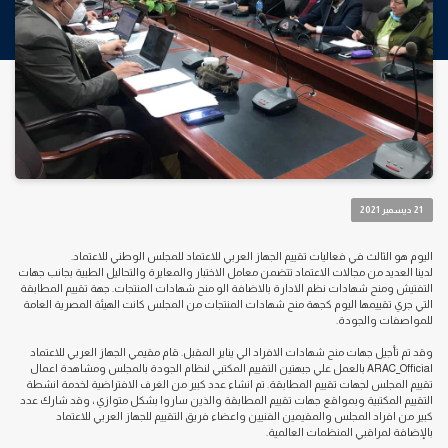
21 ديسمبر 2021
اليوم هو الثالث في فعاليات تقييم الجهاز العربي للاعتماد للمجلس الوطني للاعتماد.
لدينا العديد من مجالات الاعتماد تتضمن معامل الاختبار والمعايرة والتحاليل الطبية بجانب جهات
التفتيش ومنح شهادات نظم الادارة بالاضافة الو منح شهادات المنتجات. جهة تقييم المطابقة
التي جري تقييمها اليوم كجهة منح شهادات المنتجات من المجلس كانت الهيئة المصرية العامة
للمواصفات والجودة.
وقد تم تأجيل جهات منح شهادات الافراد الي يناير المقبل. قام مقيمي الجهاز العربي للاعتماد
ARAC_Official بالعمل علي جبهتين التقييم المكتبي لنظام الجودة بالمجلس ومشاهدة اعمال
تقييم المجلس لجهات تقييم المطابقة. تم انشاء عدد كبير من الغرف الافتراضية لخدمة انشطة
التقييم المكتبية وبمواقع جهات تقييم المطابقة والذين ساروا بشكل متوازي ، وقد شارك عدد
كبير من افراد المجلس والمقيمين الفنيين واعضاء فريق التقييم للجهاز العربي للاعتماد
بالإضافة لمراقبي المنظمات العالمية.