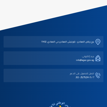
برج رياض المعادى - كورنيش المعادى حي المعادي، 11432
بريد إلكتروني:
info@egac.gov.eg
اتصل للحصول على الدعم‎
202 - 25275224 / 5 / 7