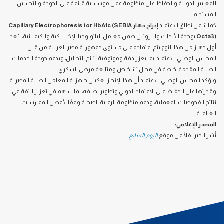
للمعايير الدولية والحفاظ على منظومة عمل مؤسسية قائمة على الجودة والتحسين
المستدام.
كما شمل نطاق الاعتماد
إدراج جهاز Capillary Electrophoresis for HbA1c (SEBIA
Octa3)
بوحدة الأبحاث والبروتين ضمن معامل الباثولوجيا الإكلينيكية والكيميائية، ليُعد
أول جهاز من هذا النوع يتم اعتماده على مستوى جمهورية مصر العربية من قبل
المجلس الوطني للاعتماد، بما يعزز دقة وموثوقية نتائج التحاليل، ويدعم جودة الخدمات
الطبية المقدمة، خاصة في مجال تشخيص ومتابعة مرضى السكري.
ويؤكد المجلس الوطني للاعتماد أن هذا الإنجاز يعكس جاهزية المعامل الطبية المصرية
وقدرتها على الحفاظ على الاعتماد الدولي وتطوير نطاقه، بما يسهم في تعزيز الثقة في
نتائج الفحوصات المعملية، ودعم منظومة الرعاية الصحية وفقًا لأفضل الممارسات
العالمية.
المصدر الإعلامي:
نُشر الخبر نقلًا عن موقع
اليوم السابع