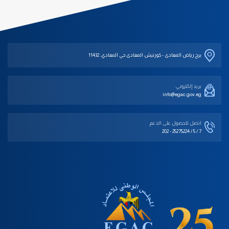
برج رياض المعادى - كورنيش المعادى حي المعادي، 11432
بريد إلكتروني:
info@egac.gov.eg
اتصل للحصول على الدعم‎
202 - 25275224 / 5 / 7