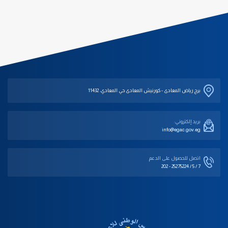
برج رياض المعادى - كورنيش المعادى حي المعادي، 11432
بريد إلكتروني:
info@egac.gov.eg
اتصل للحصول على الدعم‎
202 - 25275224 / 5 / 7