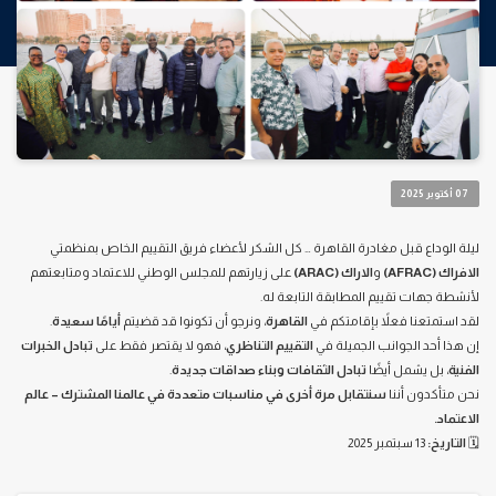
07 أكتوبر 2025
ليلة الوداع قبل مغادرة القاهرة … كل الشكر لأعضاء فريق التقييم الخاص بمنظمتي
الافراك (AFRAC)
و
الاراك (ARAC)
على زيارتهم للمجلس الوطني للاعتماد ومتابعتهم
لأنشطة جهات تقييم المطابقة التابعة له.
لقد استمتعنا فعلاً بإقامتكم في
القاهرة
، ونرجو أن تكونوا قد قضيتم
أيامًا سعيدة
.
إن هذا أحد الجوانب الجميلة في
التقييم التناظري
، فهو لا يقتصر فقط على
تبادل الخبرات
الفنية
، بل يشمل أيضًا
تبادل الثقافات وبناء صداقات جديدة
.
نحن متأكدون أننا
سنتقابل مرة أخرى في مناسبات متعددة في عالمنا المشترك – عالم
الاعتماد.
🗓️
التاريخ:
13 سبتمبر 2025