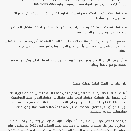
ووفقًا للإصدار الجديد من المواصفة القياسية الدولية
ISO 15189:2022
– الاعتماد يعكس توجه الهيئة الاستراتيجي نحو تطوير الأداء المؤسسي وتطبيق معايير التميز
التشغيلي داخل منشآتها.
– الاعتماد شهادة دولية بكفاءة الإجراءات وجودة رحلة العينة من لحظة استقبال المريض
وسحب العينة وحتى إصدار النتائج بدقة
– مجمع الشفاء الطبي نموذج متكاملًا لتقديم الرعاية الطبية المتميزة بأعلى معايير الجودة لأهالي
بورسعيد .. و 6 مليون خدمة طبية بأعلى معايير الجودة بما يعكس ثقة المواطن في خدمات
الهيئة
– رئيس هيئة الرعاية الصحية يثمن جهود كتيبة العمل بمجمع الشفاء الطبي وكل من ساهم
بجهده للوصول لهذا الإنجاز.
……………………………………………………….
بيان صادر عن الهيئة العامة للرعاية الصحية:
أعلنت الهيئة العامة للرعاية الصحية عن نجاح معمل مجمع الشفاء الطبي بمحافظة بورسعيد
في الحصول على شهادة الاعتماد الدولي طبقا لمتطلبات الاعتماد الدولي طبقًا للمواصفة
الحديثة ISO 15189، وذلك من المجلس الوطني للاعتماد “إيجاك EGAC” ، لتصبح بذلك محافظة
بورسعيد ولأول مرة ضمن المحافظات التي تضم معملًا طبيًا معتمدًا دوليًا وفق أحدث
مواصفات الجودة المعملية.
ويُعد هذا المعمل هو الثاني ضمن منشآت هيئة الرعاية الصحية الذي يحصل على هذا الاعتماد
الدولي، والثاني على مستوى الجمهورية وفقًا للمواصفة المحدّثة للعام 2022، بما يعكس التزام
الهيئة الكامل بتطبيق أفضل معايير الجودة العالمية في تقديم الخدمات الصحية ويعزز الثقة في