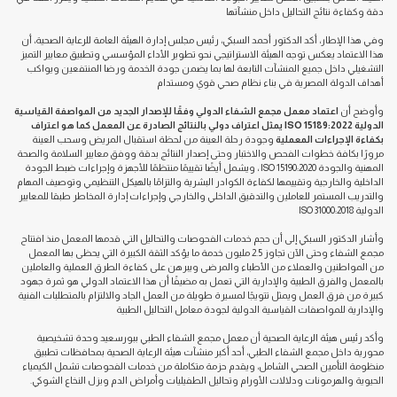
دقة وكفاءة نتائج التحاليل داخل منشآتها
وفي هذا الإطار، أكد الدكتور أحمد السبكي، رئيس مجلس إدارة الهيئة العامة للرعاية الصحية، أن
هذا الاعتماد يعكس توجه الهيئة الاستراتيجي نحو تطوير الأداء المؤسسي وتطبيق معايير التميز
التشغيلي داخل جميع المنشآت التابعة لها بما يضمن جودة الخدمة ورضا المنتفعين ويواكب
أهداف الدولة المصرية في بناء نظام صحي قوي ومستدام
وأوضح أن
اعتماد معمل مجمع الشفاء الدولي وفقًا للإصدار الجديد من المواصفة القياسية
الدولية ISO 15189:2022 يمثل اعتراف دولي بالنتائج الصادرة عن المعمل كما هو اعتراف
بكفاءة الإجراءات المعملية
وجودة رحلة العينة من لحظة استقبال المريض وسحب العينة
مرورًا بكافة خطوات الفحص والاختبار وحتى إصدار النتائج بدقة ووفق معايير السلامة والصحة
المهنية والجودة ISO 15190:2020 ، ويشمل أيضًا تقييمًا منتظمًا للأجهزة وإجراءات ضبط الجودة
الداخلية والخارجية وتقييمها لكفاءة الكوادر البشرية والتزامًا بالهيكل التنظيمي وتوصيف المهام
والتدريب المستمر للعاملين والتدقيق الداخلي والخارجي وإجراءات إدارة المخاطر طبقا للمعايير
الدولية ISO 31000:2018
وأشار الدكتور السبكي إلى أن حجم خدمات الفحوصات والتحاليل التي قدمها المعمل منذ افتتاح
مجمع الشفاء وحتى الآن تجاوز 2.5 مليون خدمة ما يؤكد الثقة الكبيرة التي يحظى بها المعمل
من المواطنين والعملاء من الأطباء والمرضى ويبرهن على كفاءة الطرق العملية والعاملين
بالمعمل والفرق الطبية والإدارية التي تعمل به مضيفًا أن هذا الاعتماد الدولي هو ثمرة جهود
كبيرة من فرق العمل ويمثل تتويجًا لمسيرة طويلة من العمل الجاد والالتزام بالمتطلبات الفنية
والإدارية للمواصفات القياسية الدولية لجودة معامل التحاليل الطبية
وأكد رئيس هيئة الرعاية الصحية أن معمل مجمع الشفاء الطبي ببورسعيد وحدة تشخيصية
محورية داخل مجمع الشفاء الطبي، أحد أكبر منشآت هيئة الرعاية الصحية بمحافظات تطبيق
منظومة التأمين الصحي الشامل، ويقدم حزمة متكاملة من خدمات الفحوصات تشمل الكيمياء
الحيوية والهرمونات ودلالات الأورام وتحاليل الطفيليات وأمراض الدم وبزل النخاع الشوكي.