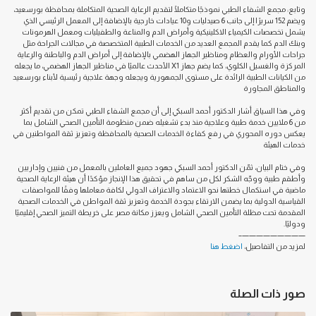
وتابع: مجمع الشفاء الطبي نموذجًا متكاملًا لتقديم الرعاية الصحية المتكاملة بمحافظة بورسعيد،
ويضم 152 سريرًا إلى جانب 6 صيدليات و10 عيادات خارجية بالإضافة إلى المعمل الرئيسي الذي
يشمل تخصصات الكيمياء الاكلينيكية وأمراض الدم والمناعة والطفيليات ومعمل الهرمونات
وبنك الدم كما يقدم المجمع العديد من الخدمات الطبية المتخصصة في مجالات الجراحة مثل
جراحات الأورام والعظام ومناظير الجهاز الهضمي بالإضافة إلى أمراض الدم والباطنة والرعاية
المركزة والغسيل الكلوي، كما يضم جهاز X1 الأحدث عالميًا في مناظير الجهاز الهضمي، ما يجعله
من الكيانات الطبية الرائدة على مستوى الجمهورية ويجعله وجهة علاجية رئيسية لأبناء بورسعيد
والمناطق المجاورة
وفي هذا السياق أشار الدكتور أحمد السبكي إلى أن مجمع الشفاء الطبي تمكن من تقديم أكثر
من 6 ملايين خدمة طبية وعلاجية منذ بدء تشغيله ضمن منظومة التأمين الصحي الشامل بما
يعكس دوره المحوري في رفع كفاءة الخدمات الصحية بالمحافظة وتعزيز ثقة المواطنين في
خدمات الهيئة
وفي ختام البيان، ثمّن الدكتور أحمد السبكي جهود جميع العاملين بالمعمل من فنيين وإداريين
وأطقم طبية ووجّه الشكر لكل من ساهم في تحقيق هذا الإنجاز مؤكدًا أن هيئة الرعاية الصحية
ماضية في استكمال خطتها نحو الاعتماد والاعتراف الدولي لكافة معاملها وفقًا للمواصفات
القياسية الدولية بما يضمن الارتقاء بجودة الخدمة وتعزيز ثقة المواطن في الخدمات الصحية
المقدمة تحت مظلة التأمين الصحي الشامل ويعزز مكانة مصر على خريطة التميز الصحي إقليميًا
ودوليًا.
—————————–
لمزيد من التفاصيل،
اضغط هنا
صور ذات الصلة