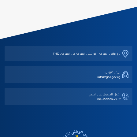
برج رياض المعادى - كورنيش المعادى حي المعادي، 11432
بريد إلكتروني:
info@egac.gov.eg
اتصل للحصول على الدعم‎
202 - 25275224 / 5 / 7