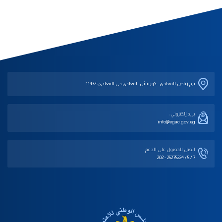
برج رياض المعادى - كورنيش المعادى حي المعادي، 11432
بريد إلكتروني:
info@egac.gov.eg
اتصل للحصول على الدعم‎
202 - 25275224 / 5 / 7