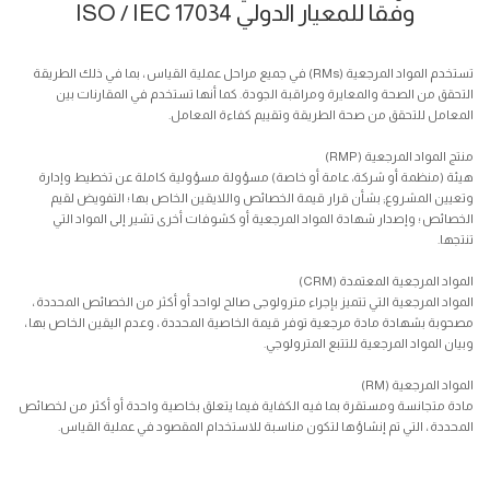
وفقا للمعيار الدولي ISO / IEC 17034
تستخدم المواد المرجعية (RMs) في جميع مراحل عملية القياس ، بما في ذلك الطريقة
التحقق من الصحة والمعايرة ومراقبة الجودة. كما أنها تستخدم في المقارنات بين
المعامل للتحقق من صحة الطريقة وتقييم كفاءة المعامل.
منتج المواد المرجعية (RMP)
هيئة (منظمة أو شركة، عامة أو خاصة) مسؤولة مسؤولية كاملة عن تخطيط وإدارة
وتعيين المشروع; بشأن قرار قيمة الخصائص واللايقين الخاص بها ؛ التفويض لقيم
الخصائص ؛ وإصدار شهادة المواد المرجعية أو كشوفات أخرى تشير إلى المواد التي
تنتجها.
المواد المرجعية المعتمدة (CRM)
المواد المرجعية التي تتميز بإجراء مترولوجى صالح لواحد أو أكثر من الخصائص المحددة ،
مصحوبة بشهادة مادة مرجعية توفر قيمة الخاصية المحددة ، وعدم اليقين الخاص بها ،
وبيان المواد المرجعية للتتبع المترولوجي.
المواد المرجعية (RM)
مادة متجانسة ومستقرة بما فيه الكفاية فيما يتعلق بخاصية واحدة أو أكثر من لخصائص
المحددة ، التي تم إنشاؤها لتكون مناسبة للاستخدام المقصود في عملية القياس.