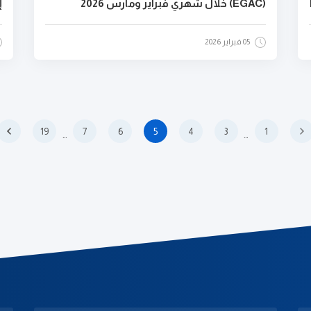
(EGAC) خلال شهري فبراير ومارس 2026
إ
05 فبراير 2026
19
7
6
5
4
3
1
…
…