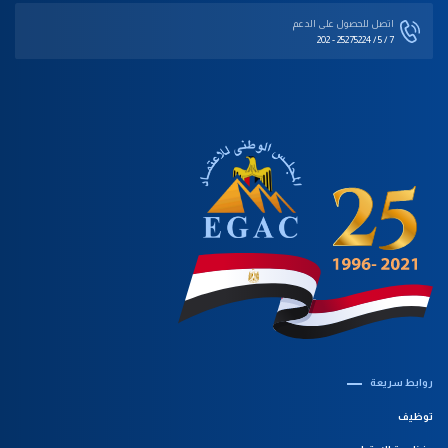
اتصل للحصول على الدعم‎
202 - 25275224 / 5 / 7
روابط سريعة‎
توظيف