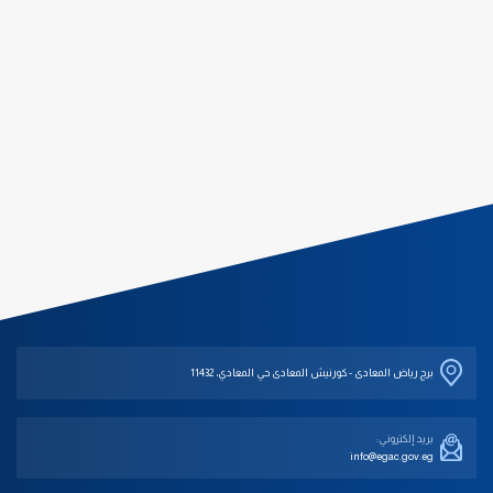
برج رياض المعادى - كورنيش المعادى حي المعادي، 11432
بريد إلكتروني:
info@egac.gov.eg