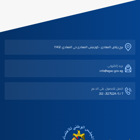
برج رياض المعادى - كورنيش المعادى حي المعادي، 11432
بريد إلكتروني:
info@egac.gov.eg
اتصل للحصول على الدعم‎
202 - 25275224 / 5 / 7