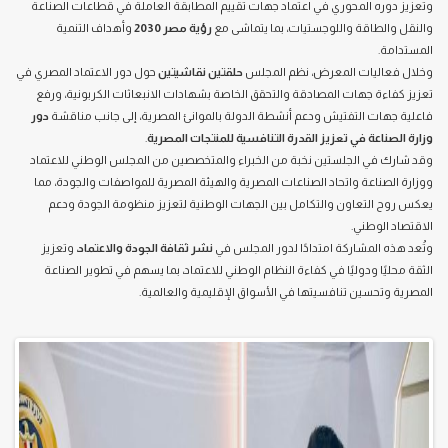
وتعزيز دوره المحوري في اعتماد جهات تقييم المطابقة العاملة في قطاعات الصناعة
والنقل والطاقة واللوجستيات، بما يتماشى مع
رؤية مصر 2030
وأهداف التنمية
المستدامة.
وخلال فعاليات المعرض، نظم المجلس
حلقتين نقاشيتين
حول دور الاعتماد المصري في
تعزيز كفاءة جهات المصادقة والتحقق الخاصة بشهادات الانبعاثات الكربونية، ورفع
فاعلية جهات التفتيش ودعم أنشطة الدولة بالموانئ المصرية، إلى جانب مناقشة
دور
وزارة الصناعة في تعزيز القدرة التنافسية للمنتجات المصرية
.
وقد شارك في الجلستين نخبة من الخبراء والمتخصصين من المجلس الوطني للاعتماد
ووزارة الصناعة واتحاد الصناعات المصرية والهيئة المصرية للمواصفات والجودة، مما
يعكس روح التعاون والتكامل بين الجهات الوطنية لتعزيز منظومة الجودة ودعم
الاقتصاد الوطني.
وتُعد هذه المشاركة امتدادًا لدور المجلس في
نشر ثقافة الجودة والاعتماد
، وتعزيز
الثقة محليًا ودوليًا في كفاءة النظام الوطني للاعتماد، بما يسهم في تطوير الصناعة
المصرية وتحسين تنافسيتها في الأسواق الإقليمية والعالمية.