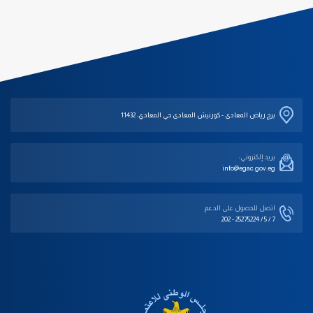
برج رياض المعادى - كورنيش المعادى حي المعادي، 11432
بريد إلكتروني:
info@egac.gov.eg
اتصل للحصول على الدعم‎
202 - 25275224 / 5 / 7