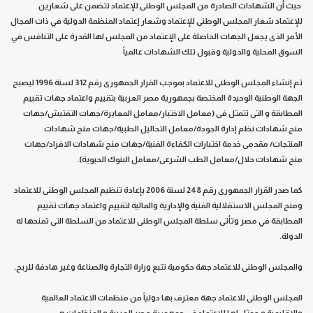
حيث أن الشهادات الصادرة من المجلس الوطنى للإعتماد تتضمن على شعارين
للإعتماد شعار المجلس الوطنى للإعتماد وشعار إعتماد المنظمة الدولية في ذات المجال
الأمر الذى يجعل الجهات الحاصلة على الإعتماد من المجلس لها القدرة على التنافس في
السوق المحلية والدولية وقبول تلك الشهادات عالمياً
تم إنشاء المجلس الوطنى للاعتماد بموجب القرار الجمهورى رقم 312 لسنة 1996
ليصبح
الجهة الوطنية الوحيدة المختصة بجمهورية مصر العربية بتقييم واعتماد جهات تقييم
المطابقة و التى تتمثل فى (معامل الاختبار/معامل المعايرة/جهات التفتيش/جهات
منح شهادات نظم إدارة الجودة/معامل التحاليل الطبية/جهات منح شهادات
المنتجات/ مقدمى خدمة اختبارات الكفاءة الفنية/جهات منح شهادات الافراد
/
جهات
منح شهادات حلال/معامل الطب الشرعى/معامل البنوك الحيوية)
.
كما صدر القرار الجمهورى رقم 248 لسنة 2006 بإعادة تنظيم المجلس الوطنى للاعتماد
ومنح المجلس الاستقلالية الفنية والإدارية والمالية لتقييم واعتماد جهات تقييم
المطابقة في مصر وتأتى سلطة المجلس الوطنى للاعتماد من السلطة التى تمنحها له
الدولة.
والمجلس الوطنى للاعتماد جهة حكومية تتبع وزارة التجارة والصناعة وغير هادفة للربح
.
المجلس الوطنى للاعتماد جهة معترف بها دولياً من منظمات الاعتماد العالمية
والإقليمية و ممثل لها للاعتماد في جمهورية مصر العربية و المنظمات هي: